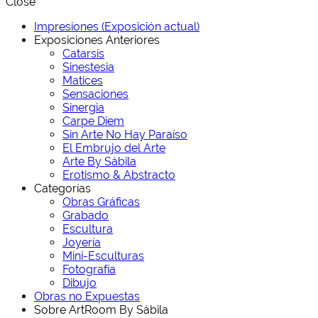
Close
Impresiones (Exposición actual)
Exposiciones Anteriores
Catarsis
Sinestesia
Matices
Sensaciones
Sinergia
Carpe Diem
Sin Arte No Hay Paraíso
El Embrujo del Arte
Arte By Sábila
Erotismo & Abstracto
Categorías
Obras Gráficas
Grabado
Escultura
Joyería
Mini-Esculturas
Fotografía
Dibujo
Obras no Expuestas
Sobre ArtRoom By Sábila