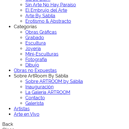
Sin Arte No Hay Paraíso
El Embrujo del Arte
Arte By Sábila
Erotismo & Abstracto
Categorías
Obras Gráficas
Grabado
Escultura
Joyería
Mini-Esculturas
Fotografía
Dibujo
Obras no Expuestas
Sobre ArtRoom By Sábila
Sobre ARTROOM by Sábila
Inauguración
La Galería ARTROOM
Contacto
Galerista
Artistas
Arte en Vivo
Back