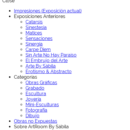
Close
Impresiones (Exposición actual)
Exposiciones Anteriores
Catarsis
Sinestesia
Matices
Sensaciones
Sinergia
Carpe Diem
Sin Arte No Hay Paraíso
El Embrujo del Arte
Arte By Sábila
Erotismo & Abstracto
Categorías
Obras Gráficas
Grabado
Escultura
Joyería
Mini-Esculturas
Fotografía
Dibujo
Obras no Expuestas
Sobre ArtRoom By Sábila