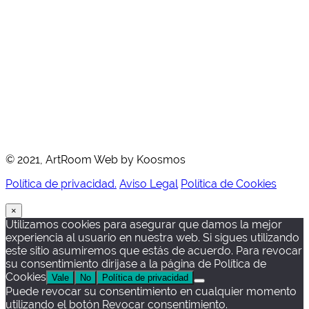
© 2021, ArtRoom Web by Koosmos
Política de privacidad.
Aviso Legal
Política de Cookies
×
Utilizamos cookies para asegurar que damos la mejor
experiencia al usuario en nuestra web. Si sigues utilizando
este sitio asumiremos que estás de acuerdo. Para revocar
su consentimiento dirijase a la página de Política de
Cookies
Vale
No
Política de privacidad
Puede revocar su consentimiento en cualquier momento
utilizando el botón Revocar consentimiento.