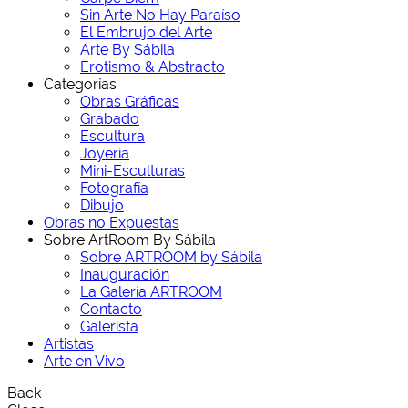
Sin Arte No Hay Paraíso
El Embrujo del Arte
Arte By Sábila
Erotismo & Abstracto
Categorías
Obras Gráficas
Grabado
Escultura
Joyería
Mini-Esculturas
Fotografía
Dibujo
Obras no Expuestas
Sobre ArtRoom By Sábila
Sobre ARTROOM by Sábila
Inauguración
La Galería ARTROOM
Contacto
Galerista
Artistas
Arte en Vivo
Back