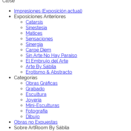
Close
Impresiones (Exposición actual)
Exposiciones Anteriores
Catarsis
Sinestesia
Matices
Sensaciones
Sinergia
Carpe Diem
Sin Arte No Hay Paraíso
El Embrujo del Arte
Arte By Sábila
Erotismo & Abstracto
Categorías
Obras Gráficas
Grabado
Escultura
Joyería
Mini-Esculturas
Fotografía
Dibujo
Obras no Expuestas
Sobre ArtRoom By Sábila