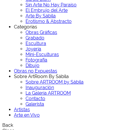
Sin Arte No Hay Paraíso
El Embrujo del Arte
Arte By Sábila
Erotismo & Abstracto
Categorías
Obras Gráficas
Grabado
Escultura
Joyería
Mini-Esculturas
Fotografía
Dibujo
Obras no Expuestas
Sobre ArtRoom By Sábila
Sobre ARTROOM by Sábila
Inauguración
La Galería ARTROOM
Contacto
Galerista
Artistas
Arte en Vivo
Back