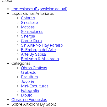
Close
Impresiones (Exposición actual)
Exposiciones Anteriores
Catarsis
Sinestesia
Matices
Sensaciones
Sinergia
Carpe Diem
Sin Arte No Hay Paraíso
El Embrujo del Arte
Arte By Sábila
Erotismo & Abstracto
Categorías
Obras Gráficas
Grabado
Escultura
Joyería
Mini-Esculturas
Fotografía
Dibujo
Obras no Expuestas
Sobre ArtRoom By Sábila