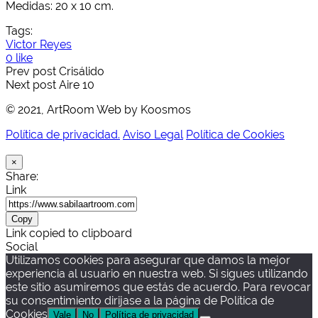
Medidas: 20 x 10 cm.
Tags:
Victor Reyes
0 like
Prev post
Crisálido
Next post
Aire 10
© 2021, ArtRoom Web by Koosmos
Política de privacidad.
Aviso Legal
Política de Cookies
×
Share:
Link
Copy
Link copied to clipboard
Social
Utilizamos cookies para asegurar que damos la mejor
experiencia al usuario en nuestra web. Si sigues utilizando
este sitio asumiremos que estás de acuerdo. Para revocar
su consentimiento dirijase a la página de Política de
Cookies
Vale
No
Política de privacidad