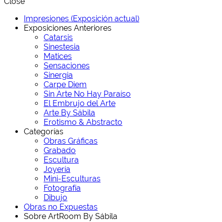
Close
Impresiones (Exposición actual)
Exposiciones Anteriores
Catarsis
Sinestesia
Matices
Sensaciones
Sinergia
Carpe Diem
Sin Arte No Hay Paraíso
El Embrujo del Arte
Arte By Sábila
Erotismo & Abstracto
Categorías
Obras Gráficas
Grabado
Escultura
Joyería
Mini-Esculturas
Fotografía
Dibujo
Obras no Expuestas
Sobre ArtRoom By Sábila