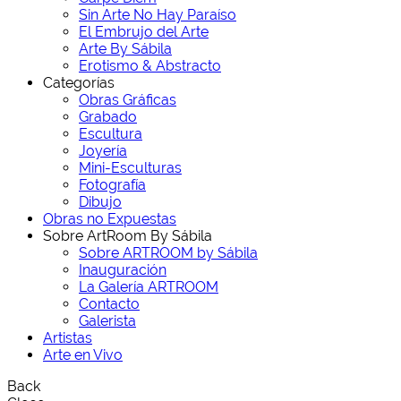
Sin Arte No Hay Paraíso
El Embrujo del Arte
Arte By Sábila
Erotismo & Abstracto
Categorías
Obras Gráficas
Grabado
Escultura
Joyería
Mini-Esculturas
Fotografía
Dibujo
Obras no Expuestas
Sobre ArtRoom By Sábila
Sobre ARTROOM by Sábila
Inauguración
La Galería ARTROOM
Contacto
Galerista
Artistas
Arte en Vivo
Back