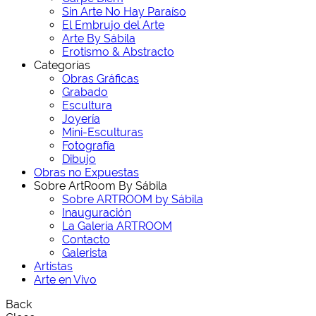
Sin Arte No Hay Paraíso
El Embrujo del Arte
Arte By Sábila
Erotismo & Abstracto
Categorías
Obras Gráficas
Grabado
Escultura
Joyería
Mini-Esculturas
Fotografía
Dibujo
Obras no Expuestas
Sobre ArtRoom By Sábila
Sobre ARTROOM by Sábila
Inauguración
La Galería ARTROOM
Contacto
Galerista
Artistas
Arte en Vivo
Back