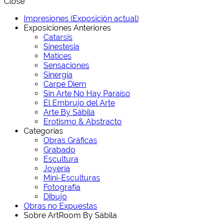
Close
Impresiones (Exposición actual)
Exposiciones Anteriores
Catarsis
Sinestesia
Matices
Sensaciones
Sinergia
Carpe Diem
Sin Arte No Hay Paraíso
El Embrujo del Arte
Arte By Sábila
Erotismo & Abstracto
Categorías
Obras Gráficas
Grabado
Escultura
Joyería
Mini-Esculturas
Fotografía
Dibujo
Obras no Expuestas
Sobre ArtRoom By Sábila