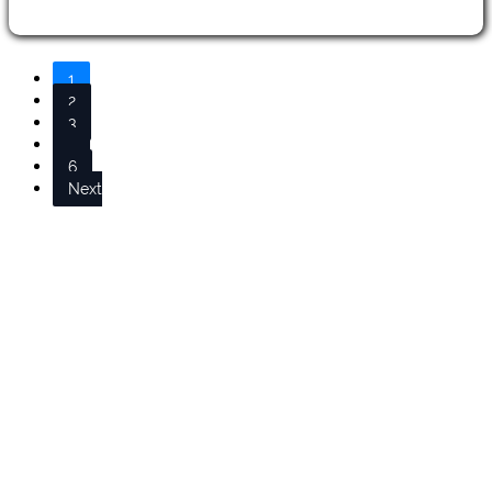
1
2
3
…
6
Next