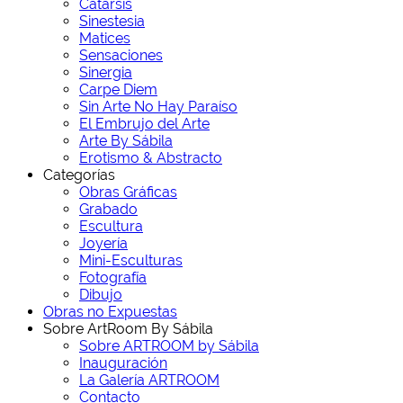
Catarsis
Sinestesia
Matices
Sensaciones
Sinergia
Carpe Diem
Sin Arte No Hay Paraíso
El Embrujo del Arte
Arte By Sábila
Erotismo & Abstracto
Categorías
Obras Gráficas
Grabado
Escultura
Joyería
Mini-Esculturas
Fotografía
Dibujo
Obras no Expuestas
Sobre ArtRoom By Sábila
Sobre ARTROOM by Sábila
Inauguración
La Galería ARTROOM
Contacto