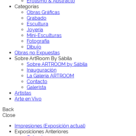
Erotismo & Abstracto
Categorías
Obras Gráficas
Grabado
Escultura
Joyería
Mini-Esculturas
Fotografía
Dibujo
Obras no Expuestas
Sobre ArtRoom By Sábila
Sobre ARTROOM by Sábila
Inauguración
La Galería ARTROOM
Contacto
Galerista
Artistas
Arte en Vivo
Back
Close
Impresiones (Exposición actual)
Exposiciones Anteriores