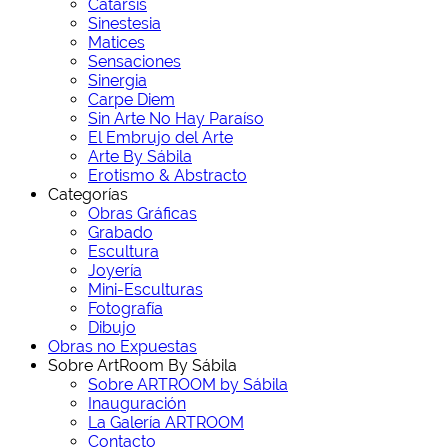
Catarsis
Sinestesia
Matices
Sensaciones
Sinergia
Carpe Diem
Sin Arte No Hay Paraíso
El Embrujo del Arte
Arte By Sábila
Erotismo & Abstracto
Categorías
Obras Gráficas
Grabado
Escultura
Joyería
Mini-Esculturas
Fotografía
Dibujo
Obras no Expuestas
Sobre ArtRoom By Sábila
Sobre ARTROOM by Sábila
Inauguración
La Galería ARTROOM
Contacto