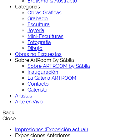
Erotismo & Abstracto
Categorías
Obras Gráficas
Grabado
Escultura
Joyería
Mini-Esculturas
Fotografía
Dibujo
Obras no Expuestas
Sobre ArtRoom By Sábila
Sobre ARTROOM by Sábila
Inauguración
La Galería ARTROOM
Contacto
Galerista
Artistas
Arte en Vivo
Back
Close
Impresiones (Exposición actual)
Exposiciones Anteriores