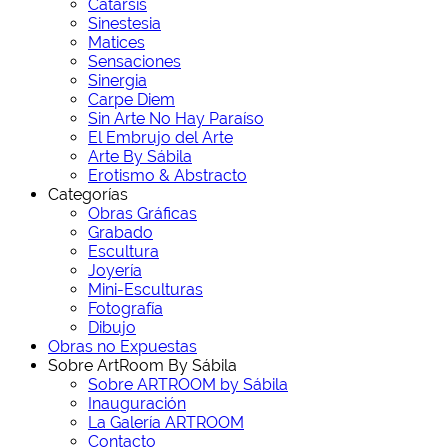
Catarsis
Sinestesia
Matices
Sensaciones
Sinergia
Carpe Diem
Sin Arte No Hay Paraíso
El Embrujo del Arte
Arte By Sábila
Erotismo & Abstracto
Categorías
Obras Gráficas
Grabado
Escultura
Joyería
Mini-Esculturas
Fotografía
Dibujo
Obras no Expuestas
Sobre ArtRoom By Sábila
Sobre ARTROOM by Sábila
Inauguración
La Galería ARTROOM
Contacto