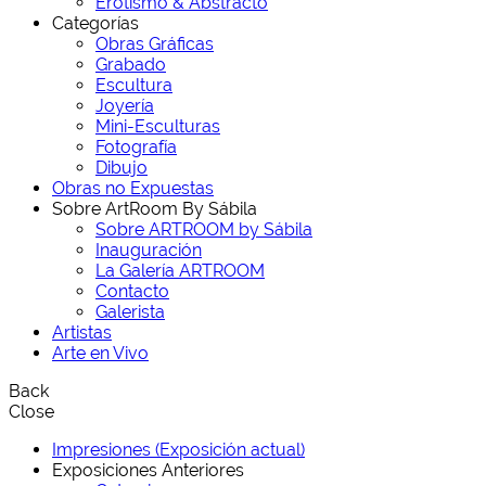
Erotismo & Abstracto
Categorías
Obras Gráficas
Grabado
Escultura
Joyería
Mini-Esculturas
Fotografía
Dibujo
Obras no Expuestas
Sobre ArtRoom By Sábila
Sobre ARTROOM by Sábila
Inauguración
La Galería ARTROOM
Contacto
Galerista
Artistas
Arte en Vivo
Back
Close
Impresiones (Exposición actual)
Exposiciones Anteriores