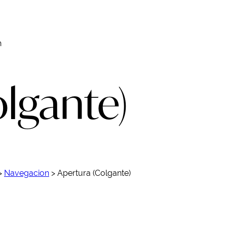
n
lgante)
>
Navegacion
>
Apertura (Colgante)