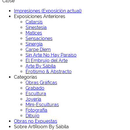
Close
Impresiones (Exposición actual)
Exposiciones Anteriores
Catarsis
Sinestesia
Matices
Sensaciones
Sinergia
Carpe Diem
Sin Arte No Hay Paraíso
El Embrujo del Arte
Arte By Sábila
Erotismo & Abstracto
Categorías
Obras Gráficas
Grabado
Escultura
Joyería
Mini-Esculturas
Fotografía
Dibujo
Obras no Expuestas
Sobre ArtRoom By Sábila