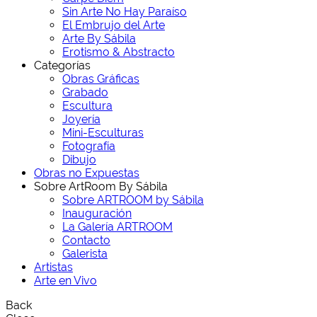
Sin Arte No Hay Paraíso
El Embrujo del Arte
Arte By Sábila
Erotismo & Abstracto
Categorías
Obras Gráficas
Grabado
Escultura
Joyería
Mini-Esculturas
Fotografía
Dibujo
Obras no Expuestas
Sobre ArtRoom By Sábila
Sobre ARTROOM by Sábila
Inauguración
La Galería ARTROOM
Contacto
Galerista
Artistas
Arte en Vivo
Back