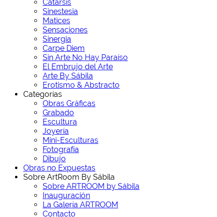
Catarsis
Sinestesia
Matices
Sensaciones
Sinergia
Carpe Diem
Sin Arte No Hay Paraíso
El Embrujo del Arte
Arte By Sábila
Erotismo & Abstracto
Categorías
Obras Gráficas
Grabado
Escultura
Joyería
Mini-Esculturas
Fotografía
Dibujo
Obras no Expuestas
Sobre ArtRoom By Sábila
Sobre ARTROOM by Sábila
Inauguración
La Galería ARTROOM
Contacto