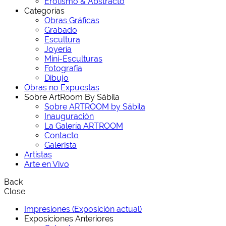
Erotismo & Abstracto
Categorías
Obras Gráficas
Grabado
Escultura
Joyería
Mini-Esculturas
Fotografía
Dibujo
Obras no Expuestas
Sobre ArtRoom By Sábila
Sobre ARTROOM by Sábila
Inauguración
La Galería ARTROOM
Contacto
Galerista
Artistas
Arte en Vivo
Back
Close
Impresiones (Exposición actual)
Exposiciones Anteriores