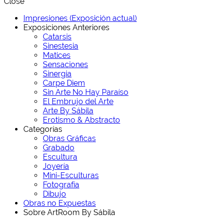
Close
Impresiones (Exposición actual)
Exposiciones Anteriores
Catarsis
Sinestesia
Matices
Sensaciones
Sinergia
Carpe Diem
Sin Arte No Hay Paraíso
El Embrujo del Arte
Arte By Sábila
Erotismo & Abstracto
Categorías
Obras Gráficas
Grabado
Escultura
Joyería
Mini-Esculturas
Fotografía
Dibujo
Obras no Expuestas
Sobre ArtRoom By Sábila