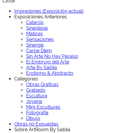
Close
Impresiones (Exposición actual)
Exposiciones Anteriores
Catarsis
Sinestesia
Matices
Sensaciones
Sinergia
Carpe Diem
Sin Arte No Hay Paraíso
El Embrujo del Arte
Arte By Sábila
Erotismo & Abstracto
Categorías
Obras Gráficas
Grabado
Escultura
Joyería
Mini-Esculturas
Fotografía
Dibujo
Obras no Expuestas
Sobre ArtRoom By Sábila