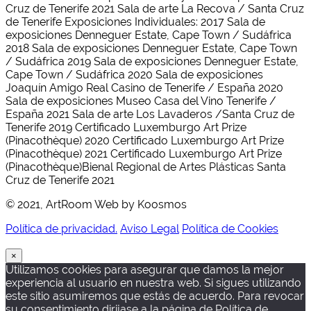
Cruz de Tenerife 2021 Sala de arte La Recova / Santa Cruz
de Tenerife Exposiciones Individuales: 2017 Sala de
exposiciones Denneguer Estate, Cape Town / Sudáfrica
2018 Sala de exposiciones Denneguer Estate, Cape Town
/ Sudáfrica 2019 Sala de exposiciones Denneguer Estate,
Cape Town / Sudáfrica 2020 Sala de exposiciones
Joaquín Amigo Real Casino de Tenerife / España 2020
Sala de exposiciones Museo Casa del Vino Tenerife /
España 2021 Sala de arte Los Lavaderos /Santa Cruz de
Tenerife 2019 Certificado Luxemburgo Art Prize
(Pinacothèque) 2020 Certificado Luxemburgo Art Prize
(Pinacothèque) 2021 Certificado Luxemburgo Art Prize
(Pinacothèque) ​ Bienal Regional de Artes Plásticas Santa
Cruz de Tenerife 2021
© 2021, ArtRoom Web by Koosmos
Política de privacidad.
Aviso Legal
Política de Cookies
×
Utilizamos cookies para asegurar que damos la mejor
experiencia al usuario en nuestra web. Si sigues utilizando
este sitio asumiremos que estás de acuerdo. Para revocar
su consentimiento dirijase a la página de Política de