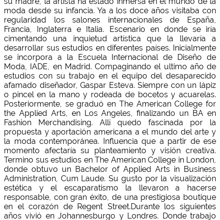
su madre, la artista ha estado inmersa en el mundo de la
moda desde su infancia. Ya a los doce años visitaba con
regularidad los salones internacionales de España,
Francia, Inglaterra e Italia. Escenario en donde se iría
cimentando una inquietud artística que la llevaría a
desarrollar sus estudios en diferentes países. Inicialmente
se incorpora a la Escuela Internacional de Diseño de
Moda, IADE, en Madrid. Compaginando el ultimo año de
estudios con su trabajo en el equipo del desaparecido
afamado diseñador, Gaspar Esteva. Siempre con un lápiz
o pincel en la mano y rodeada de bocetos y acuarelas.
Posteriormente, se graduó en The American College for
the Applied Arts, en Los Angeles, finalizando un BA en
Fashion Merchandising. Allí quedo fascinada por la
propuesta y aportación americana a el mundo del arte y
la moda contemporánea. Influencia que a partir de ese
momento afectaría su planteamiento y visión creativa.
Termino sus estudios en The American College in London,
donde obtuvo un Bachelor of Applied Arts in Business
Administration, Cum Laude. Su gusto por la visualización
estética y el escaparatismo la llevaron a hacerse
responsable, con gran éxito, de una prestigiosa boutique
en el corazón de Regent Street. ​ Durante los siguientes
años vivió en Johannesburgo y Londres. Donde trabajo