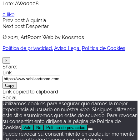
Lote: AW00008
0 like
Prev post
Alquimia
Next post
Despertar
© 2021, ArtRoom Web by Koosmos
Política de privacidad.
Aviso Legal
Política de Cookies
×
Share:
Link
Copy
Link copied to clipboard
Social
Utilizamos cookies para asegurar que damos la mejor
experiencia al usuario en nuestra web. Si sigues utilizando
este sitio asumiremos que estás de acuerdo. Para revocar
su consentimiento dirijase a la página de Política de
Cookies
Vale
No
Política de privacidad
Puede revocar su consentimiento en cualquier momento
utilizando el botón Revocar consentimiento.