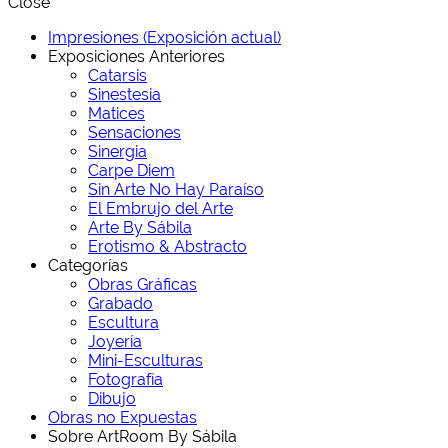
Close
Impresiones (Exposición actual)
Exposiciones Anteriores
Catarsis
Sinestesia
Matices
Sensaciones
Sinergia
Carpe Diem
Sin Arte No Hay Paraíso
El Embrujo del Arte
Arte By Sábila
Erotismo & Abstracto
Categorías
Obras Gráficas
Grabado
Escultura
Joyería
Mini-Esculturas
Fotografía
Dibujo
Obras no Expuestas
Sobre ArtRoom By Sábila