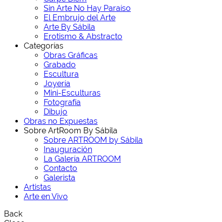
Sin Arte No Hay Paraíso
El Embrujo del Arte
Arte By Sábila
Erotismo & Abstracto
Categorías
Obras Gráficas
Grabado
Escultura
Joyería
Mini-Esculturas
Fotografía
Dibujo
Obras no Expuestas
Sobre ArtRoom By Sábila
Sobre ARTROOM by Sábila
Inauguración
La Galería ARTROOM
Contacto
Galerista
Artistas
Arte en Vivo
Back