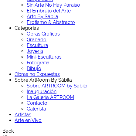
Sin Arte No Hay Paraíso
El Embrujo del Arte
Arte By Sábila
Erotismo & Abstracto
Categorías
Obras Gráficas
Grabado
Escultura
Joyería
Mini-Esculturas
Fotografía
Dibujo
Obras no Expuestas
Sobre ArtRoom By Sábila
Sobre ARTROOM by Sábila
Inauguración
La Galería ARTROOM
Contacto
Galerista
Artistas
Arte en Vivo
Back