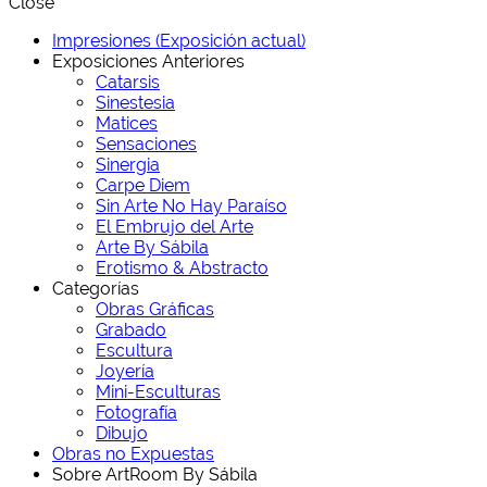
Close
Impresiones (Exposición actual)
Exposiciones Anteriores
Catarsis
Sinestesia
Matices
Sensaciones
Sinergia
Carpe Diem
Sin Arte No Hay Paraíso
El Embrujo del Arte
Arte By Sábila
Erotismo & Abstracto
Categorías
Obras Gráficas
Grabado
Escultura
Joyería
Mini-Esculturas
Fotografía
Dibujo
Obras no Expuestas
Sobre ArtRoom By Sábila