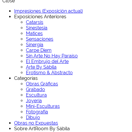
Close
Impresiones (Exposición actual)
Exposiciones Anteriores
Catarsis
Sinestesia
Matices
Sensaciones
Sinergia
Carpe Diem
Sin Arte No Hay Paraíso
El Embrujo del Arte
Arte By Sábila
Erotismo & Abstracto
Categorías
Obras Gráficas
Grabado
Escultura
Joyería
Mini-Esculturas
Fotografía
Dibujo
Obras no Expuestas
Sobre ArtRoom By Sábila