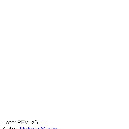
Lote: REV026
Autor:
Helena Martín