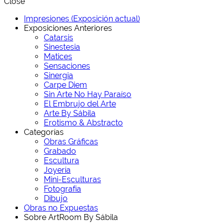
Close
Impresiones (Exposición actual)
Exposiciones Anteriores
Catarsis
Sinestesia
Matices
Sensaciones
Sinergia
Carpe Diem
Sin Arte No Hay Paraíso
El Embrujo del Arte
Arte By Sábila
Erotismo & Abstracto
Categorías
Obras Gráficas
Grabado
Escultura
Joyería
Mini-Esculturas
Fotografía
Dibujo
Obras no Expuestas
Sobre ArtRoom By Sábila