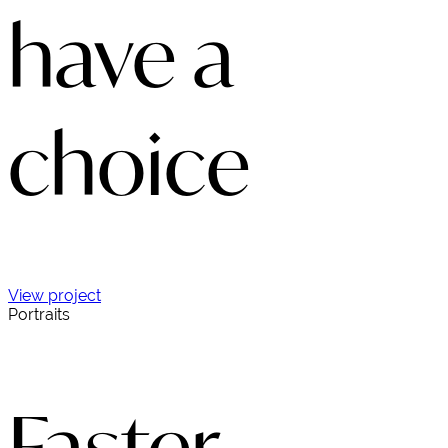
have a
choice
View project
Portraits
Faster,