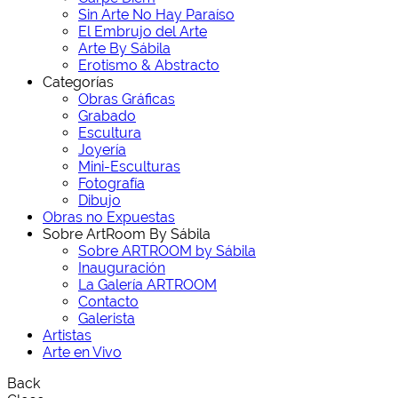
Sin Arte No Hay Paraíso
El Embrujo del Arte
Arte By Sábila
Erotismo & Abstracto
Categorías
Obras Gráficas
Grabado
Escultura
Joyería
Mini-Esculturas
Fotografía
Dibujo
Obras no Expuestas
Sobre ArtRoom By Sábila
Sobre ARTROOM by Sábila
Inauguración
La Galería ARTROOM
Contacto
Galerista
Artistas
Arte en Vivo
Back