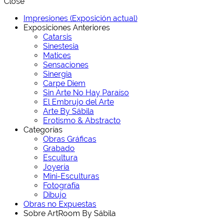
Close
Impresiones (Exposición actual)
Exposiciones Anteriores
Catarsis
Sinestesia
Matices
Sensaciones
Sinergia
Carpe Diem
Sin Arte No Hay Paraíso
El Embrujo del Arte
Arte By Sábila
Erotismo & Abstracto
Categorías
Obras Gráficas
Grabado
Escultura
Joyería
Mini-Esculturas
Fotografía
Dibujo
Obras no Expuestas
Sobre ArtRoom By Sábila