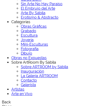
Sin Arte No Hay Paraíso
El Embrujo del Arte
Arte By Sábila
Erotismo & Abstracto
Categorías
Obras Gráficas
Grabado
Escultura
Joyería
Mini-Esculturas
Fotografía
Dibujo
Obras no Expuestas
Sobre ArtRoom By Sábila
Sobre ARTROOM by Sábila
Inauguración
La Galería ARTROOM
Contacto
Galerista
Artistas
Arte en Vivo
Back