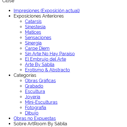
Close
Impresiones (Exposición actual)
Exposiciones Anteriores
Catarsis
Sinestesia
Matices
Sensaciones
Sinergia
Carpe Diem
Sin Arte No Hay Paraíso
El Embrujo del Arte
Arte By Sábila
Erotismo & Abstracto
Categorías
Obras Gráficas
Grabado
Escultura
Joyería
Mini-Esculturas
Fotografía
Dibujo
Obras no Expuestas
Sobre ArtRoom By Sábila