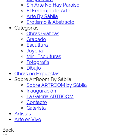
Sin Arte No Hay Paraíso
El Embrujo del Arte
Arte By Sábila
Erotismo & Abstracto
Categorías
Obras Gráficas
Grabado
Escultura
Joyería
Mini-Esculturas
Fotografía
Dibujo
Obras no Expuestas
Sobre ArtRoom By Sábila
Sobre ARTROOM by Sábila
Inauguración
La Galería ARTROOM
Contacto
Galerista
Artistas
Arte en Vivo
Back