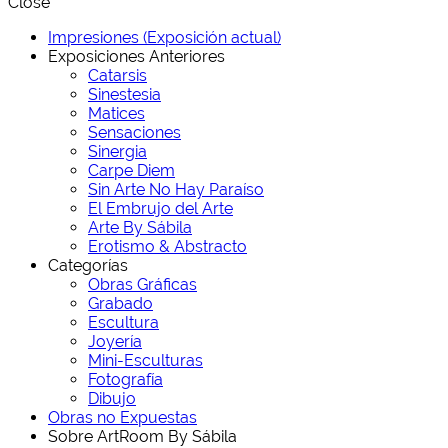
Close
Impresiones (Exposición actual)
Exposiciones Anteriores
Catarsis
Sinestesia
Matices
Sensaciones
Sinergia
Carpe Diem
Sin Arte No Hay Paraíso
El Embrujo del Arte
Arte By Sábila
Erotismo & Abstracto
Categorías
Obras Gráficas
Grabado
Escultura
Joyería
Mini-Esculturas
Fotografía
Dibujo
Obras no Expuestas
Sobre ArtRoom By Sábila