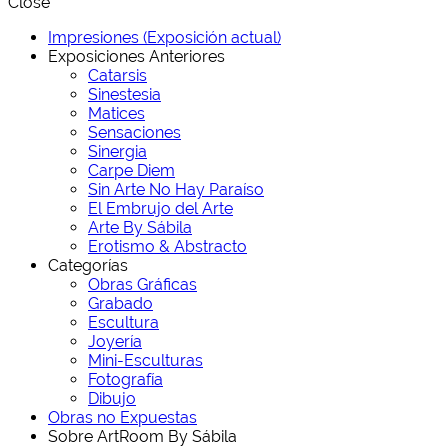
Close
Impresiones (Exposición actual)
Exposiciones Anteriores
Catarsis
Sinestesia
Matices
Sensaciones
Sinergia
Carpe Diem
Sin Arte No Hay Paraíso
El Embrujo del Arte
Arte By Sábila
Erotismo & Abstracto
Categorías
Obras Gráficas
Grabado
Escultura
Joyería
Mini-Esculturas
Fotografía
Dibujo
Obras no Expuestas
Sobre ArtRoom By Sábila