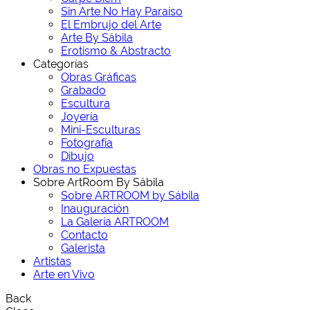
Sin Arte No Hay Paraíso
El Embrujo del Arte
Arte By Sábila
Erotismo & Abstracto
Categorías
Obras Gráficas
Grabado
Escultura
Joyería
Mini-Esculturas
Fotografía
Dibujo
Obras no Expuestas
Sobre ArtRoom By Sábila
Sobre ARTROOM by Sábila
Inauguración
La Galería ARTROOM
Contacto
Galerista
Artistas
Arte en Vivo
Back