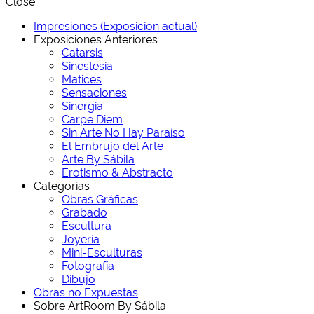
Close
Impresiones (Exposición actual)
Exposiciones Anteriores
Catarsis
Sinestesia
Matices
Sensaciones
Sinergia
Carpe Diem
Sin Arte No Hay Paraíso
El Embrujo del Arte
Arte By Sábila
Erotismo & Abstracto
Categorías
Obras Gráficas
Grabado
Escultura
Joyería
Mini-Esculturas
Fotografía
Dibujo
Obras no Expuestas
Sobre ArtRoom By Sábila