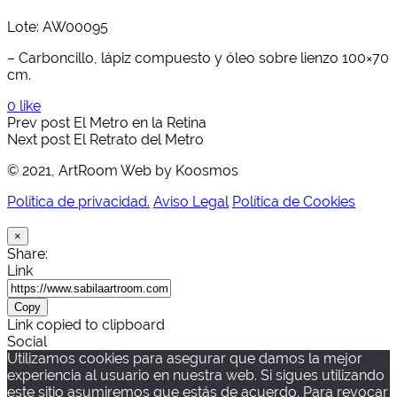
Lote: AW00095
– Carboncillo, lápiz compuesto y óleo sobre lienzo 100×70
cm.
0 like
Prev post
El Metro en la Retina
Next post
El Retrato del Metro
© 2021, ArtRoom Web by Koosmos
Política de privacidad.
Aviso Legal
Política de Cookies
×
Share:
Link
Copy
Link copied to clipboard
Social
Utilizamos cookies para asegurar que damos la mejor
experiencia al usuario en nuestra web. Si sigues utilizando
este sitio asumiremos que estás de acuerdo. Para revocar