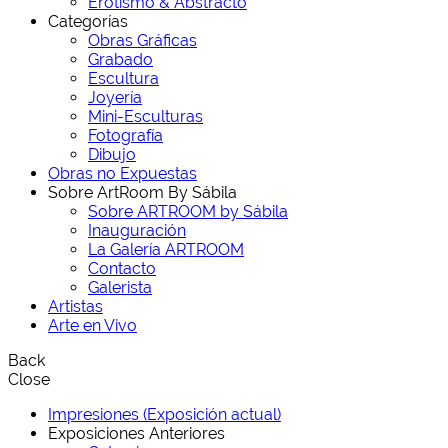
Erotismo & Abstracto
Categorías
Obras Gráficas
Grabado
Escultura
Joyería
Mini-Esculturas
Fotografía
Dibujo
Obras no Expuestas
Sobre ArtRoom By Sábila
Sobre ARTROOM by Sábila
Inauguración
La Galería ARTROOM
Contacto
Galerista
Artistas
Arte en Vivo
Back
Close
Impresiones (Exposición actual)
Exposiciones Anteriores