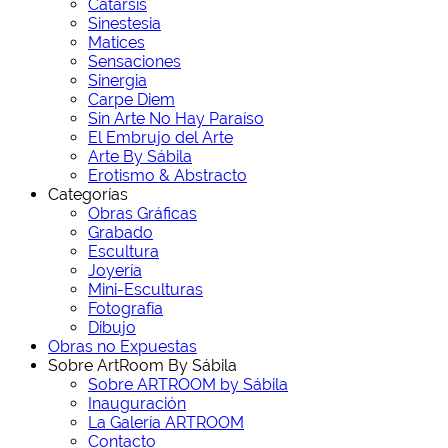
Catarsis
Sinestesia
Matices
Sensaciones
Sinergia
Carpe Diem
Sin Arte No Hay Paraíso
El Embrujo del Arte
Arte By Sábila
Erotismo & Abstracto
Categorías
Obras Gráficas
Grabado
Escultura
Joyería
Mini-Esculturas
Fotografía
Dibujo
Obras no Expuestas
Sobre ArtRoom By Sábila
Sobre ARTROOM by Sábila
Inauguración
La Galería ARTROOM
Contacto