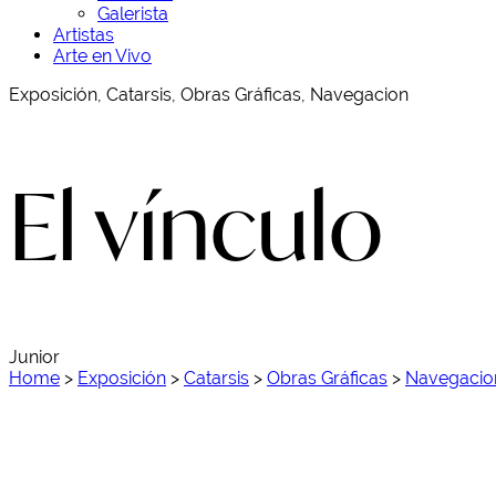
Galerista
Artistas
Arte en Vivo
Exposición, Catarsis, Obras Gráficas, Navegacion
El vínculo
Junior
Home
>
Exposición
>
Catarsis
>
Obras Gráficas
>
Navegacio