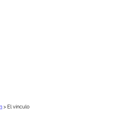
n
>
El vínculo