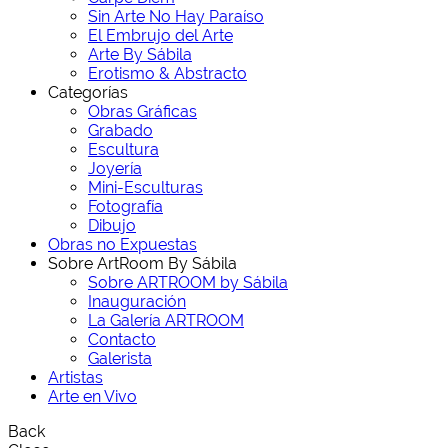
Sin Arte No Hay Paraíso
El Embrujo del Arte
Arte By Sábila
Erotismo & Abstracto
Categorías
Obras Gráficas
Grabado
Escultura
Joyería
Mini-Esculturas
Fotografía
Dibujo
Obras no Expuestas
Sobre ArtRoom By Sábila
Sobre ARTROOM by Sábila
Inauguración
La Galería ARTROOM
Contacto
Galerista
Artistas
Arte en Vivo
Back