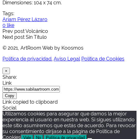
Dimensiones: 104 x 74 cm.
Tags:
Ariam Pérez Lázaro
0 like
Prev post
Volcánico
Next post
Sin Título
© 2021, ArtRoom Web by Koosmos
Política de privacidad.
Aviso Legal
Política de Cookies
×
Share:
Link
Copy
Link copied to clipboard
Social
Utilizamos cookies para asegurar que damos la mejor
experiencia al usuario en nuestra web. Si sigues utilizando
este sitio asumiremos que estás de acuerdo. Para revocar
su consentimiento dirijase a la página de Política de
Cookies
Vale
No
Política de privacidad