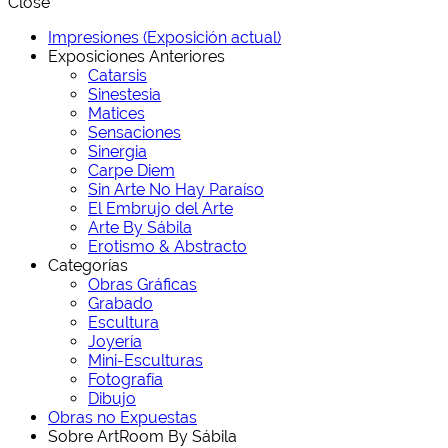
Close
Impresiones (Exposición actual)
Exposiciones Anteriores
Catarsis
Sinestesia
Matices
Sensaciones
Sinergia
Carpe Diem
Sin Arte No Hay Paraíso
El Embrujo del Arte
Arte By Sábila
Erotismo & Abstracto
Categorías
Obras Gráficas
Grabado
Escultura
Joyería
Mini-Esculturas
Fotografía
Dibujo
Obras no Expuestas
Sobre ArtRoom By Sábila