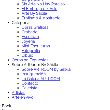
Sin Arte No Hay Paraíso
El Embrujo del Arte
Arte By Sábila
Erotismo & Abstracto
Categorías
Obras Gráficas
Grabado
Escultura
Joyería
Mini-Esculturas
Fotografía
Dibujo
Obras no Expuestas
Sobre ArtRoom By Sábila
Sobre ARTROOM by Sábila
Inauguración
La Galería ARTROOM
Contacto
Galerista
Artistas
Arte en Vivo
Back