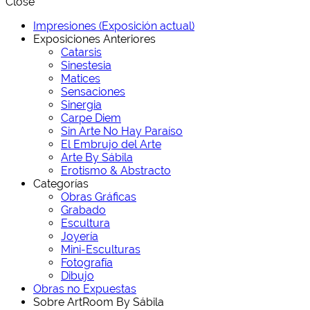
Close
Impresiones (Exposición actual)
Exposiciones Anteriores
Catarsis
Sinestesia
Matices
Sensaciones
Sinergia
Carpe Diem
Sin Arte No Hay Paraíso
El Embrujo del Arte
Arte By Sábila
Erotismo & Abstracto
Categorías
Obras Gráficas
Grabado
Escultura
Joyería
Mini-Esculturas
Fotografía
Dibujo
Obras no Expuestas
Sobre ArtRoom By Sábila