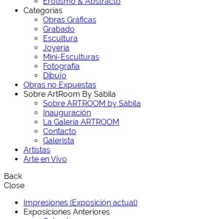
Erotismo & Abstracto
Categorías
Obras Gráficas
Grabado
Escultura
Joyería
Mini-Esculturas
Fotografía
Dibujo
Obras no Expuestas
Sobre ArtRoom By Sábila
Sobre ARTROOM by Sábila
Inauguración
La Galería ARTROOM
Contacto
Galerista
Artistas
Arte en Vivo
Back
Close
Impresiones (Exposición actual)
Exposiciones Anteriores