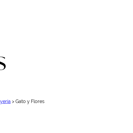
s
yería
>
Gato y Flores