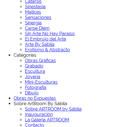
Catarsis
Sinestesia
Matices
Sensaciones
Sinergia
Carpe Diem
Sin Arte No Hay Paraíso
El Embrujo del Arte
Arte By Sábila
Erotismo & Abstracto
Categorías
Obras Gráficas
Grabado
Escultura
Joyería
Mini-Esculturas
Fotografía
Dibujo
Obras no Expuestas
Sobre ArtRoom By Sábila
Sobre ARTROOM by Sábila
Inauguración
La Galería ARTROOM
Contacto