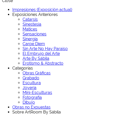
Close
Impresiones (Exposición actual)
Exposiciones Anteriores
Catarsis
Sinestesia
Matices
Sensaciones
Sinergia
Carpe Diem
Sin Arte No Hay Paraíso
El Embrujo del Arte
Arte By Sábila
Erotismo & Abstracto
Categorías
Obras Gráficas
Grabado
Escultura
Joyería
Mini-Esculturas
Fotografía
Dibujo
Obras no Expuestas
Sobre ArtRoom By Sábila