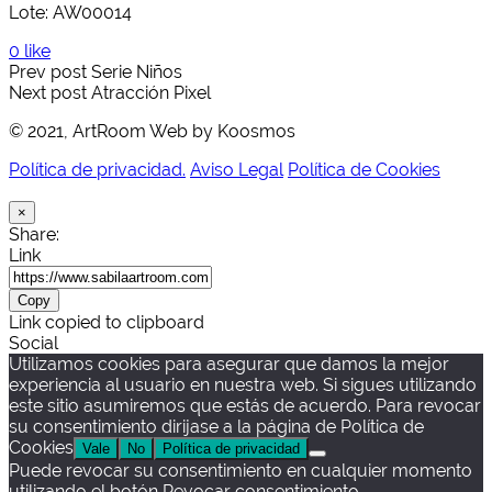
Lote: AW00014
0 like
Prev post
Serie Niños
Next post
Atracción Pixel
© 2021, ArtRoom Web by Koosmos
Política de privacidad.
Aviso Legal
Política de Cookies
×
Share:
Link
Copy
Link copied to clipboard
Social
Utilizamos cookies para asegurar que damos la mejor
experiencia al usuario en nuestra web. Si sigues utilizando
este sitio asumiremos que estás de acuerdo. Para revocar
su consentimiento dirijase a la página de Política de
Cookies
Vale
No
Política de privacidad
Puede revocar su consentimiento en cualquier momento
utilizando el botón Revocar consentimiento.