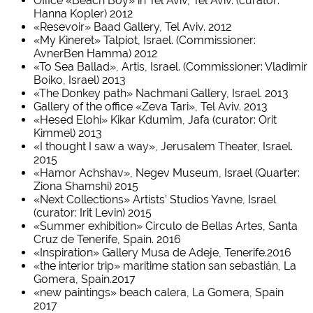
Office «Beach Boy» in Tel Aviv, Tel Aviv. (curator:
Hanna Kopler) 2012
«Resevoir» Baad Gallery, Tel Aviv. 2012
«My Kineret» Talpiot, Israel. (Commissioner:
AvnerBen Hamma) 2012
«To Sea Ballad», Artis, Israel. (Commissioner: Vladimir
Boiko, Israel) 2013
«The Donkey path» Nachmani Gallery, Israel. 2013
Gallery of the office «Zeva Tari», Tel Aviv. 2013
«Hesed Elohi» Kikar Kdumim, Jafa (curator: Orit
Kimmel) 2013
«I thought I saw a way», Jerusalem Theater, Israel.
2015
«Hamor Achshav», Negev Museum, Israel (Quarter:
Ziona Shamshi) 2015
«Next Collections» Artists’ Studios Yavne, Israel
(curator: Irit Levin) 2015
«Summer exhibition» Circulo de Bellas Artes, Santa
Cruz de Tenerife, Spain. 2016
«Inspiration» Gallery Musa de Adeje, Tenerife.2016
«the interior trip» maritime station san sebastián, La
Gomera, Spain.2017
«new paintings» beach calera, La Gomera, Spain
2017