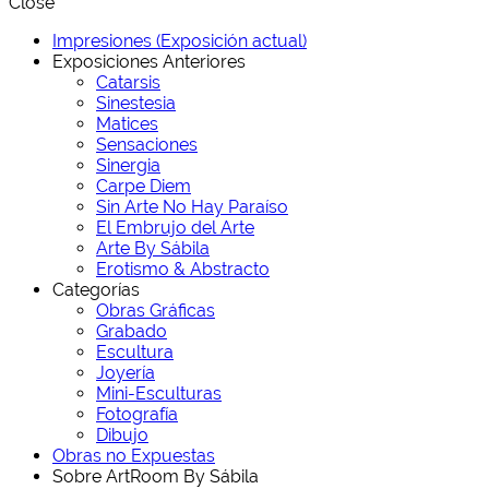
Close
Impresiones (Exposición actual)
Exposiciones Anteriores
Catarsis
Sinestesia
Matices
Sensaciones
Sinergia
Carpe Diem
Sin Arte No Hay Paraíso
El Embrujo del Arte
Arte By Sábila
Erotismo & Abstracto
Categorías
Obras Gráficas
Grabado
Escultura
Joyería
Mini-Esculturas
Fotografía
Dibujo
Obras no Expuestas
Sobre ArtRoom By Sábila