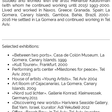
Studied and worked with the artist Menahse Kadishman
(with whom he continued working until 2015) 1993-2000.
Lived and worked in Naxos, Greece; Granada, Spain; La
Gomera, Canary Islands, Gamboa, Bahia, Brazil. 2000-
2016 He settled in La Gomera and continued working in Tel
Aviv.
Selected exhibitions:
«Between two ports», Casa de Colón Museum, La
Gomera, Canary Islands. 1999
«Kult Touren», Frankfurt. 2000
Performing arts center «Milestones for peace», Tel
Aviv. 2003
House of artists «Young Artists», Tel Aviv 2004
Art Room of Cajacanarias, La Gomera, Canary
Islands. 2009
«Nord sud lichter», Gallerie Konrad, Kleinwessek,
Germany.2011
«Discovering new worlds» Hariviera Seaside Gallery,
Bat Yam, Israel. (curator: Adi Yekutieli) 2012