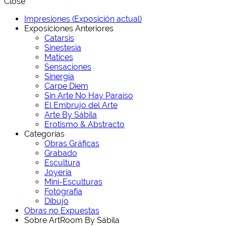
Close
Impresiones (Exposición actual)
Exposiciones Anteriores
Catarsis
Sinestesia
Matices
Sensaciones
Sinergia
Carpe Diem
Sin Arte No Hay Paraíso
El Embrujo del Arte
Arte By Sábila
Erotismo & Abstracto
Categorías
Obras Gráficas
Grabado
Escultura
Joyería
Mini-Esculturas
Fotografía
Dibujo
Obras no Expuestas
Sobre ArtRoom By Sábila