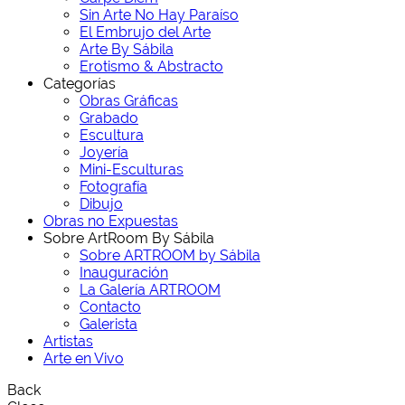
Sin Arte No Hay Paraíso
El Embrujo del Arte
Arte By Sábila
Erotismo & Abstracto
Categorías
Obras Gráficas
Grabado
Escultura
Joyería
Mini-Esculturas
Fotografía
Dibujo
Obras no Expuestas
Sobre ArtRoom By Sábila
Sobre ARTROOM by Sábila
Inauguración
La Galería ARTROOM
Contacto
Galerista
Artistas
Arte en Vivo
Back