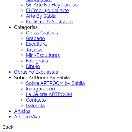
Sin Arte No Hay Paraíso
El Embrujo del Arte
Arte By Sábila
Erotismo & Abstracto
Categorías
Obras Gráficas
Grabado
Escultura
Joyería
Mini-Esculturas
Fotografía
Dibujo
Obras no Expuestas
Sobre ArtRoom By Sábila
Sobre ARTROOM by Sábila
Inauguración
La Galería ARTROOM
Contacto
Galerista
Artistas
Arte en Vivo
Back