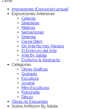
Close
Impresiones (Exposición actual)
Exposiciones Anteriores
Catarsis
Sinestesia
Matices
Sensaciones
Sinergia
Carpe Diem
Sin Arte No Hay Paraíso
El Embrujo del Arte
Arte By Sábila
Erotismo & Abstracto
Categorías
Obras Gráficas
Grabado
Escultura
Joyería
Mini-Esculturas
Fotografía
Dibujo
Obras no Expuestas
Sobre ArtRoom By Sábila