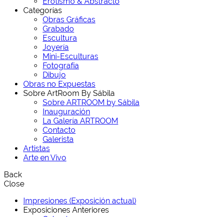
Erotismo & Abstracto
Categorías
Obras Gráficas
Grabado
Escultura
Joyería
Mini-Esculturas
Fotografía
Dibujo
Obras no Expuestas
Sobre ArtRoom By Sábila
Sobre ARTROOM by Sábila
Inauguración
La Galería ARTROOM
Contacto
Galerista
Artistas
Arte en Vivo
Back
Close
Impresiones (Exposición actual)
Exposiciones Anteriores