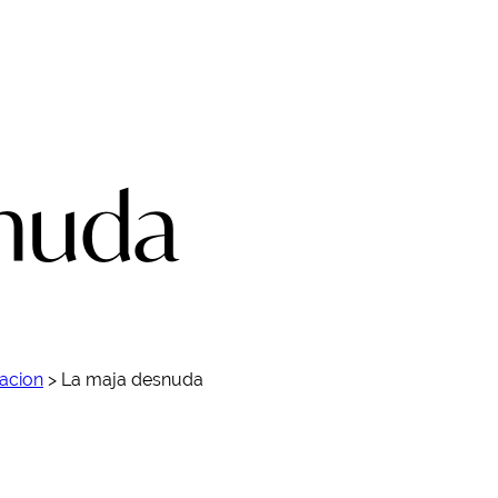
snuda
acion
>
La maja desnuda