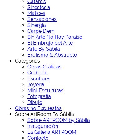
Catarsis
Sinestesia
Matices
Sensaciones
Sinergia
Carpe Diem
Sin Arte No Hay Paraíso
El Embrujo del Arte
Arte By Sábila
Erotismo & Abstracto
Categorías
Obras Gráficas
Grabado
Escultura
Joyería
Mini-Esculturas
Fotografía
Dibujo
Obras no Expuestas
Sobre ArtRoom By Sábila
Sobre ARTROOM by Sábila
Inauguración
La Galería ARTROOM
Contacto