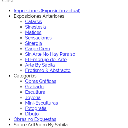
Close
Impresiones (Exposición actual)
Exposiciones Anteriores
Catarsis
Sinestesia
Matices
Sensaciones
Sinergia
Carpe Diem
Sin Arte No Hay Paraíso
El Embrujo del Arte
Arte By Sábila
Erotismo & Abstracto
Categorías
Obras Gráficas
Grabado
Escultura
Joyería
Mini-Esculturas
Fotografía
Dibujo
Obras no Expuestas
Sobre ArtRoom By Sábila