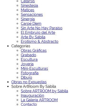
Catarsis
Sinestesia
Matices
Sensaciones
Sinergia
Carpe Diem
Sin Arte No Hay Paraíso
El Embrujo del Arte
Arte By Sábila
Erotismo & Abstracto
Categorías
Obras Gráficas
Grabado
Escultura
Joyería
Mini-Esculturas
Fotografía
Dibujo
Obras no Expuestas
Sobre ArtRoom By Sábila
Sobre ARTROOM by Sábila
Inauguración
La Galería ARTROOM
Contacto