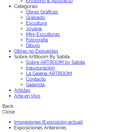
Erotismo & Abstracto
Categorías
Obras Gráficas
Grabado
Escultura
Joyería
Mini-Esculturas
Fotografía
Dibujo
Obras no Expuestas
Sobre ArtRoom By Sábila
Sobre ARTROOM by Sábila
Inauguración
La Galería ARTROOM
Contacto
Galerista
Artistas
Arte en Vivo
Back
Close
Impresiones (Exposición actual)
Exposiciones Anteriores