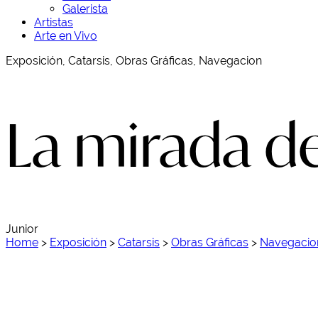
Galerista
Artistas
Arte en Vivo
Exposición, Catarsis, Obras Gráficas, Navegacion
La mirada d
Junior
Home
>
Exposición
>
Catarsis
>
Obras Gráficas
>
Navegacio