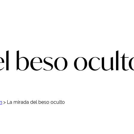
el beso ocult
n
>
La mirada del beso oculto