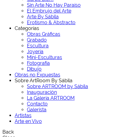
Sin Arte No Hay Paraíso
El Embrujo del Arte
Arte By Sábila
Erotismo & Abstracto
Categorías
Obras Gráficas
Grabado
Escultura
Joyería
Mini-Esculturas
Fotografía
Dibujo
Obras no Expuestas
Sobre ArtRoom By Sábila
Sobre ARTROOM by Sábila
Inauguración
La Galería ARTROOM
Contacto
Galerista
Artistas
Arte en Vivo
Back