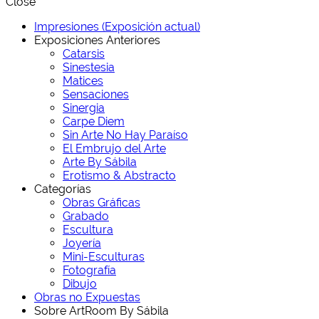
Close
Impresiones (Exposición actual)
Exposiciones Anteriores
Catarsis
Sinestesia
Matices
Sensaciones
Sinergia
Carpe Diem
Sin Arte No Hay Paraíso
El Embrujo del Arte
Arte By Sábila
Erotismo & Abstracto
Categorías
Obras Gráficas
Grabado
Escultura
Joyería
Mini-Esculturas
Fotografía
Dibujo
Obras no Expuestas
Sobre ArtRoom By Sábila