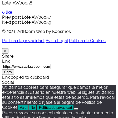
Lote: AW00058
0 like
Prev post
Lote AW00057
Next post
Lote AW00059
© 2021, ArtRoom Web by Koosmos
Política de privacidad.
Aviso Legal
Política de Cookies
×
Share:
Link
Copy
Link copied to clipboard
Social
Utilizamos cookies para asegurar que damos la mejor
experiencia al usuario en nuestra web. Si sigues utilizando
este sitio asumiremos que estás de acuerdo. Para revocar
su consentimiento dirijase a la página de Política de
Cookies
Vale
No
Política de privacidad
Puede revocar su consentimiento en cualquier momento
utilizando el botón Revocar consentimiento.