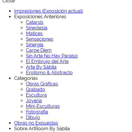
Close
Impresiones (Exposición actual)
Exposiciones Anteriores
Catarsis
Sinestesia
Matices
Sensaciones
Sinergia
Carpe Diem
Sin Arte No Hay Paraíso
El Embrujo del Arte
Arte By Sábila
Erotismo & Abstracto
Categorías
Obras Gráficas
Grabado
Escultura
Joyería
Mini-Esculturas
Fotografía
Dibujo
Obras no Expuestas
Sobre ArtRoom By Sábila