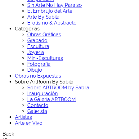
Sin Arte No Hay Paraíso
El Embrujo del Arte
Arte By Sábila
Erotismo & Abstracto
Categorías
Obras Gráficas
Grabado
Escultura
Joyería
Mini-Esculturas
Fotografía
Dibujo
Obras no Expuestas
Sobre ArtRoom By Sábila
Sobre ARTROOM by Sábila
Inauguración
La Galería ARTROOM
Contacto
Galerista
Artistas
Arte en Vivo
Back