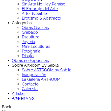
Sin Arte No Hay Paraíso
El Embrujo del Arte
Arte By Sábila
Erotismo & Abstracto
Categorías
Obras Gráficas
Grabado
Escultura
Joyería
Mini-Esculturas
Fotografía
Dibujo
Obras no Expuestas
Sobre ArtRoom By Sábila
Sobre ARTROOM by Sábila
Inauguración
La Galería ARTROOM
Contacto
Galerista
Artistas
Arte en Vivo
Back