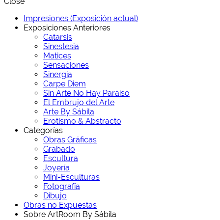
Close
Impresiones (Exposición actual)
Exposiciones Anteriores
Catarsis
Sinestesia
Matices
Sensaciones
Sinergia
Carpe Diem
Sin Arte No Hay Paraíso
El Embrujo del Arte
Arte By Sábila
Erotismo & Abstracto
Categorías
Obras Gráficas
Grabado
Escultura
Joyería
Mini-Esculturas
Fotografía
Dibujo
Obras no Expuestas
Sobre ArtRoom By Sábila