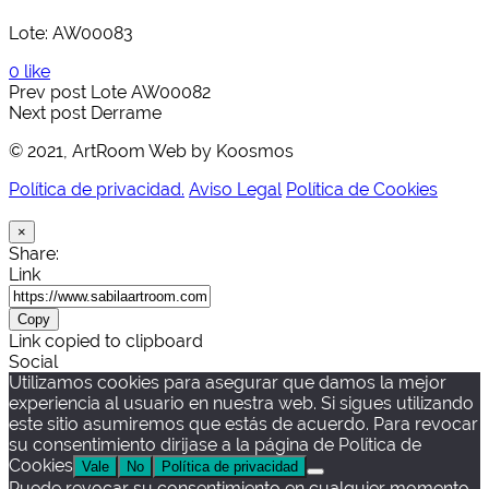
Lote: AW00083
0 like
Prev post
Lote AW00082
Next post
Derrame
© 2021, ArtRoom Web by Koosmos
Política de privacidad.
Aviso Legal
Política de Cookies
×
Share:
Link
Copy
Link copied to clipboard
Social
Utilizamos cookies para asegurar que damos la mejor
experiencia al usuario en nuestra web. Si sigues utilizando
este sitio asumiremos que estás de acuerdo. Para revocar
su consentimiento dirijase a la página de Política de
Cookies
Vale
No
Política de privacidad
Puede revocar su consentimiento en cualquier momento