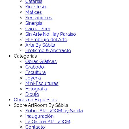
Catarsis
Sinestesia
Matices
Sensaciones
Sinergia
Carpe Diem
Sin Arte No Hay Paraíso
El Embrujo del Arte
Arte By Sábila
Erotismo & Abstracto
Categorías
Obras Gráficas
Grabado
Escultura
Joyería
Mini-Esculturas
Fotografía
Dibujo
Obras no Expuestas
Sobre ArtRoom By Sábila
Sobre ARTROOM by Sábila
Inauguración
La Galería ARTROOM
Contacto