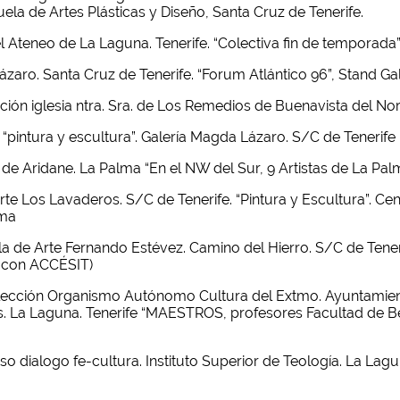
ela de Artes Plásticas y Diseño, Santa Cruz de Tenerife.
el Ateneo de La Laguna. Tenerife. “Colectiva fin de temporada
ázaro. Santa Cruz de Tenerife. “Forum Atlántico 96”, Stand G
ón iglesia ntra. Sra. de Los Remedios de Buenavista del Norte
e. “pintura y escultura”. Galería Magda Lázaro. S/C de Tenerife
e Aridane. La Palma “En el NW del Sur, 9 Artistas de La Palma
rte Los Lavaderos. S/C de Tenerife. “Pintura y Escultura”. Cen
lma
a de Arte Fernando Estévez. Camino del Hierro. S/C de Tenerif
o con ACCÉSIT)
ección Organismo Autónomo Cultura del Extmo. Ayuntamiento
s. La Laguna. Tenerife “MAESTROS, profesores Facultad de Be
logo fe-cultura. Instituto Superior de Teología. La Laguna. T