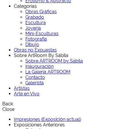
Erotismo & Abstracto
Categorías
Obras Gráficas
Grabado
Escultura
Joyería
Mini-Esculturas
Fotografía
Dibujo
Obras no Expuestas
Sobre ArtRoom By Sábila
Sobre ARTROOM by Sábila
Inauguración
La Galería ARTROOM
Contacto
Galerista
Artistas
Arte en Vivo
Back
Close
Impresiones (Exposición actual)
Exposiciones Anteriores