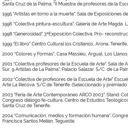
Santa Cruz de la Palma. “II Muestra de profesores de la Escu
1995 “Artistas en torno a la muerte”. Sala de Exposiciones d
1996 “Colectiva pintura-escultura”. Galería de Arte Magda L
1998 “Generosidad” 3ªExposición Colectiva. Pro- reconstrucci
1999 “El libro” Centro Cultural los Cristianos, Arona. Tenerif
2000 “Colores y Formas”, Casa Massieu, Argual, Los Llanos d
2001 “Colectiva profesores de la Escuela de Arte”. Sala de A
Sur, 9 Artistas de La Palma”. Palacio Salazar. S/C de La Pa
2002 “Colectiva de profesores de la Escuela de Arte” Escuel
Arte La Recova. S/C de Tenerife. (Seleccionado y premiad
2003 “Feria de Arte Contemporáneo ARCO 2003”. Stand: Col
Congreso diálogo fe-cultura. Centro de Estudios Teológico
Santa Cruz de Tenerife.
2004 “Comunicación, medios y formación humana”. Congreso dia
Francisca Santos Melián. Tegueste.