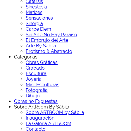
Catarsis
Sinestesia
Matices
Sensaciones
Sinergia
Carpe Diem
Sin Arte No Hay Paraíso
El Embrujo del Arte
Arte By Sábila
Erotismo & Abstracto
Categorías
Obras Gráficas
Grabado
Escultura
Joyería
Mini-Esculturas
Fotografía
Dibujo
Obras no Expuestas
Sobre ArtRoom By Sábila
Sobre ARTROOM by Sábila
Inauguración
La Galería ARTROOM
Contacto