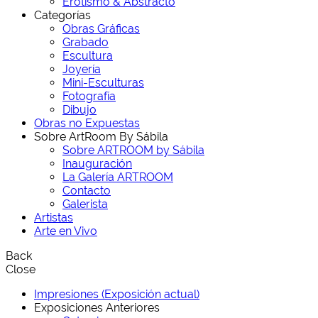
Erotismo & Abstracto
Categorías
Obras Gráficas
Grabado
Escultura
Joyería
Mini-Esculturas
Fotografía
Dibujo
Obras no Expuestas
Sobre ArtRoom By Sábila
Sobre ARTROOM by Sábila
Inauguración
La Galería ARTROOM
Contacto
Galerista
Artistas
Arte en Vivo
Back
Close
Impresiones (Exposición actual)
Exposiciones Anteriores