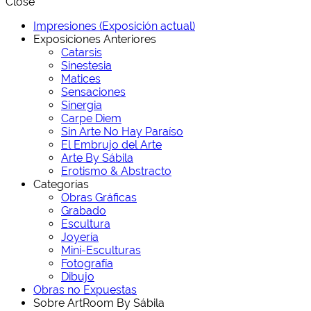
Close
Impresiones (Exposición actual)
Exposiciones Anteriores
Catarsis
Sinestesia
Matices
Sensaciones
Sinergia
Carpe Diem
Sin Arte No Hay Paraíso
El Embrujo del Arte
Arte By Sábila
Erotismo & Abstracto
Categorías
Obras Gráficas
Grabado
Escultura
Joyería
Mini-Esculturas
Fotografía
Dibujo
Obras no Expuestas
Sobre ArtRoom By Sábila