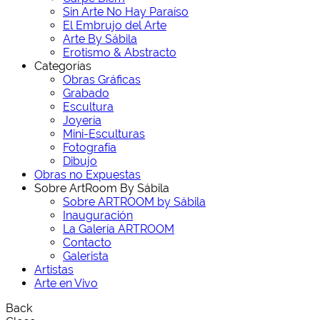
Sin Arte No Hay Paraíso
El Embrujo del Arte
Arte By Sábila
Erotismo & Abstracto
Categorías
Obras Gráficas
Grabado
Escultura
Joyería
Mini-Esculturas
Fotografía
Dibujo
Obras no Expuestas
Sobre ArtRoom By Sábila
Sobre ARTROOM by Sábila
Inauguración
La Galería ARTROOM
Contacto
Galerista
Artistas
Arte en Vivo
Back