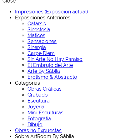
Close
Impresiones (Exposición actual)
Exposiciones Anteriores
Catarsis
Sinestesia
Matices
Sensaciones
Sinergia
Carpe Diem
Sin Arte No Hay Paraíso
El Embrujo del Arte
Arte By Sábila
Erotismo & Abstracto
Categorías
Obras Gráficas
Grabado
Escultura
Joyería
Mini-Esculturas
Fotografía
Dibujo
Obras no Expuestas
Sobre ArtRoom By Sábila