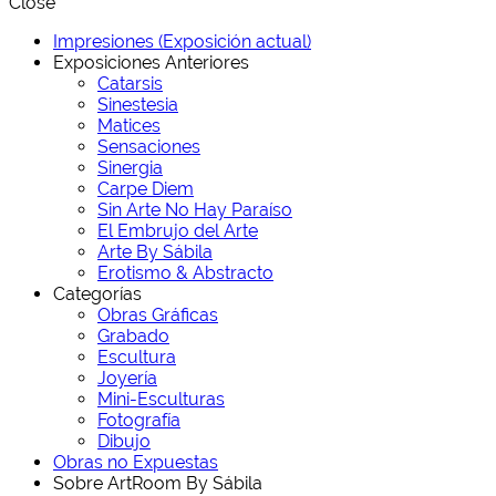
Close
Impresiones (Exposición actual)
Exposiciones Anteriores
Catarsis
Sinestesia
Matices
Sensaciones
Sinergia
Carpe Diem
Sin Arte No Hay Paraíso
El Embrujo del Arte
Arte By Sábila
Erotismo & Abstracto
Categorías
Obras Gráficas
Grabado
Escultura
Joyería
Mini-Esculturas
Fotografía
Dibujo
Obras no Expuestas
Sobre ArtRoom By Sábila