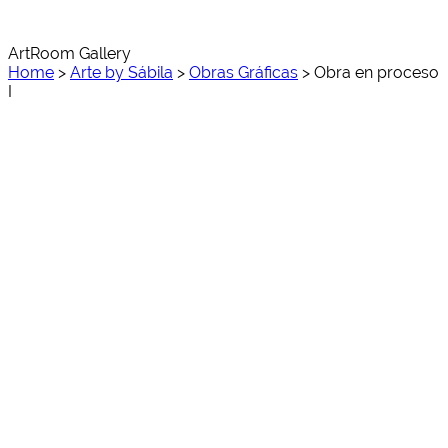
ArtRoom Gallery
Home
>
Arte by Sábila
>
Obras Gráficas
>
Obra en proceso
I
Obra en proceso I 01
Obra en proceso I 02
Obra en proceso I 03