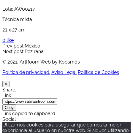
Lote: AW00217
Técnica mixta
23 x 27 cm.
0 like
Prev post
México
Next post
Pez rana
© 2021, ArtRoom Web by Koosmos
Política de privacidad.
Aviso Legal
Política de Cookies
×
Share:
Link
Copy
Link copied to clipboard
Social
Utilizamos cookies para asegurar que damos la mejor
experiencia al usuario en nuestra web. Si sigues utilizando