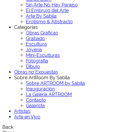
Sin Arte No Hay Paraíso
El Embrujo del Arte
Arte By Sábila
Erotismo & Abstracto
Categorías
Obras Gráficas
Grabado
Escultura
Joyería
Mini-Esculturas
Fotografía
Dibujo
Obras no Expuestas
Sobre ArtRoom By Sábila
Sobre ARTROOM by Sábila
Inauguración
La Galería ARTROOM
Contacto
Galerista
Artistas
Arte en Vivo
Back