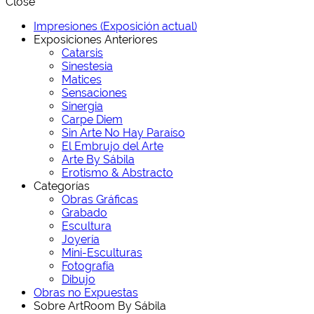
Close
Impresiones (Exposición actual)
Exposiciones Anteriores
Catarsis
Sinestesia
Matices
Sensaciones
Sinergia
Carpe Diem
Sin Arte No Hay Paraíso
El Embrujo del Arte
Arte By Sábila
Erotismo & Abstracto
Categorías
Obras Gráficas
Grabado
Escultura
Joyería
Mini-Esculturas
Fotografía
Dibujo
Obras no Expuestas
Sobre ArtRoom By Sábila