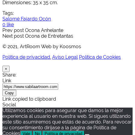
Dimensiones: 35 x 35 cm.
Tags:
Salomé Fajardo Ocón
0 like
Prev post
Ocona Anhelante
Next post
Ocona de Entretantas
© 2021, ArtRoom Web by Koosmos
Política de privacidad.
Aviso Legal
Política de Cookies
×
Share:
Link
Copy
Link copied to clipboard
Social
Utilizamos cookies para asegurar que damos la mejor
experiencia al usuario en nuestra web. Si sigues utilizando
este sitio asumiremos que estás de acuerdo. Para revocar
su consentimiento dirijase a la página de Política de
Cookies
Vale
No
Política de privacidad