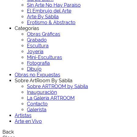
Sin Arte No Hay Paraíso
El Embrujo del Arte
Arte By Sábila
Erotismo & Abstracto
Categorías
Obras Gráficas
Grabado
Escultura
Joyería
Mini-Esculturas
Fotografía
Dibujo
Obras no Expuestas
Sobre ArtRoom By Sábila
Sobre ARTROOM by Sábila
Inauguración
La Galería ARTROOM
Contacto
Galerista
Artistas
Arte en Vivo
Back