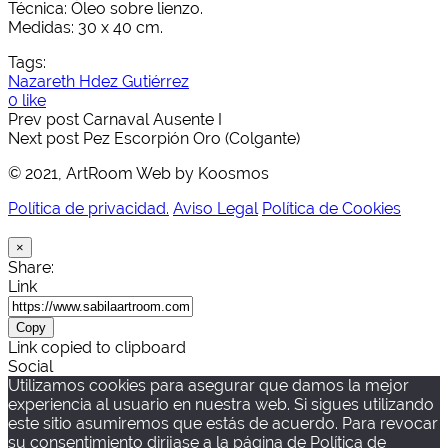
Técnica: Óleo sobre lienzo.
Medidas: 30 x 40 cm.
Tags:
Nazareth Hdez Gutiérrez
0 like
Prev post
Carnaval Ausente I
Next post
Pez Escorpión Oro (Colgante)
© 2021, ArtRoom Web by Koosmos
Política de privacidad.
Aviso Legal
Política de Cookies
×
Share:
Link
Copy
Link copied to clipboard
Social
Utilizamos cookies para asegurar que damos la mejor
experiencia al usuario en nuestra web. Si sigues utilizando
este sitio asumiremos que estás de acuerdo. Para revocar
su consentimiento dirijase a la página de Política de