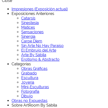
Close
Impresiones (Exposición actual)
Exposiciones Anteriores
Catarsis
Sinestesia
Matices
Sensaciones
Sinergia
Carpe Diem
Sin Arte No Hay Paraíso
El Embrujo del Arte
Arte By Sábila
Erotismo & Abstracto
Categorías
Obras Gráficas
Grabado
Escultura
Joyería
Mini-Esculturas
Fotografía
Dibujo
Obras no Expuestas
Sobre ArtRoom By Sábila