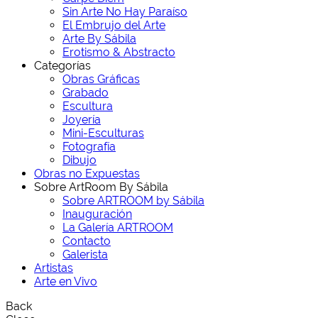
Sin Arte No Hay Paraíso
El Embrujo del Arte
Arte By Sábila
Erotismo & Abstracto
Categorías
Obras Gráficas
Grabado
Escultura
Joyería
Mini-Esculturas
Fotografía
Dibujo
Obras no Expuestas
Sobre ArtRoom By Sábila
Sobre ARTROOM by Sábila
Inauguración
La Galería ARTROOM
Contacto
Galerista
Artistas
Arte en Vivo
Back