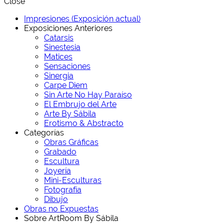
Close
Impresiones (Exposición actual)
Exposiciones Anteriores
Catarsis
Sinestesia
Matices
Sensaciones
Sinergia
Carpe Diem
Sin Arte No Hay Paraíso
El Embrujo del Arte
Arte By Sábila
Erotismo & Abstracto
Categorías
Obras Gráficas
Grabado
Escultura
Joyería
Mini-Esculturas
Fotografía
Dibujo
Obras no Expuestas
Sobre ArtRoom By Sábila