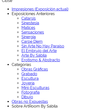
Close
Impresiones (Exposición actual)
Exposiciones Anteriores
Catarsis
Sinestesia
Matices
Sensaciones
Sinergia
Carpe Diem
Sin Arte No Hay Paraíso
El Embrujo del Arte
Arte By Sábila
Erotismo & Abstracto
Categorías
Obras Gráficas
Grabado
Escultura
Joyería
Mini-Esculturas
Fotografía
Dibujo
Obras no Expuestas
Sobre ArtRoom By Sábila