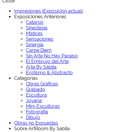
Close
Impresiones (Exposición actual)
Exposiciones Anteriores
Catarsis
Sinestesia
Matices
Sensaciones
Sinergia
Carpe Diem
Sin Arte No Hay Paraíso
El Embrujo del Arte
Arte By Sábila
Erotismo & Abstracto
Categorías
Obras Gráficas
Grabado
Escultura
Joyería
Mini-Esculturas
Fotografía
Dibujo
Obras no Expuestas
Sobre ArtRoom By Sábila