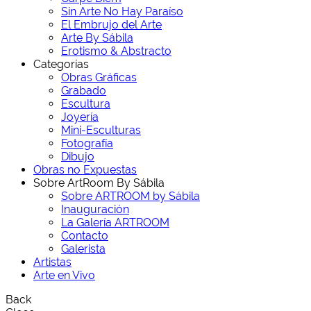
Sin Arte No Hay Paraíso
El Embrujo del Arte
Arte By Sábila
Erotismo & Abstracto
Categorías
Obras Gráficas
Grabado
Escultura
Joyería
Mini-Esculturas
Fotografía
Dibujo
Obras no Expuestas
Sobre ArtRoom By Sábila
Sobre ARTROOM by Sábila
Inauguración
La Galería ARTROOM
Contacto
Galerista
Artistas
Arte en Vivo
Back