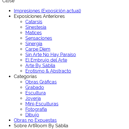
Close
Impresiones (Exposición actual)
Exposiciones Anteriores
Catarsis
Sinestesia
Matices
Sensaciones
Sinergia
Carpe Diem
Sin Arte No Hay Paraíso
El Embrujo del Arte
Arte By Sábila
Erotismo & Abstracto
Categorías
Obras Gráficas
Grabado
Escultura
Joyería
Mini-Esculturas
Fotografía
Dibujo
Obras no Expuestas
Sobre ArtRoom By Sábila