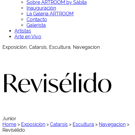
Sobre ARTROOM by Sábila
Inauguración
La Galería ARTROOM
Contacto
Galerista
Artistas
Arte en Vivo
Exposición, Catarsis, Escultura, Navegacion
Revisélido
Junior
Home
>
Exposición
>
Catarsis
>
Escultura
>
Navegacion
>
Revisélido