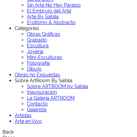
Sin Arte No Hay Paraíso
El Embrujo del Arte
Arte By Sábila
Erotismo & Abstracto
Categorías
Obras Gráficas
Grabado
Escultura
Joyería
Mini-Esculturas
Fotografía
Dibujo
Obras no Expuestas
Sobre ArtRoom By Sábila
Sobre ARTROOM by Sábila
Inauguración
La Galería ARTROOM
Contacto
Galerista
Artistas
Arte en Vivo
Back