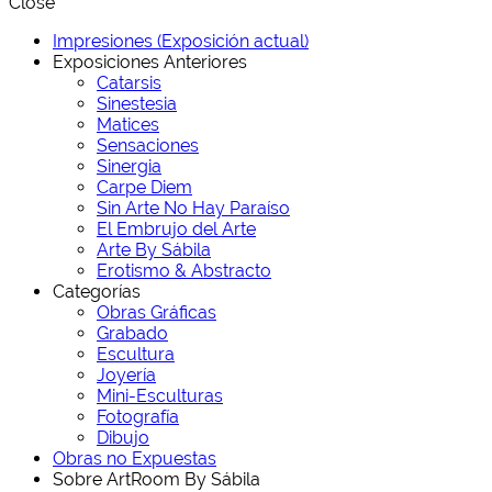
Close
Impresiones (Exposición actual)
Exposiciones Anteriores
Catarsis
Sinestesia
Matices
Sensaciones
Sinergia
Carpe Diem
Sin Arte No Hay Paraíso
El Embrujo del Arte
Arte By Sábila
Erotismo & Abstracto
Categorías
Obras Gráficas
Grabado
Escultura
Joyería
Mini-Esculturas
Fotografía
Dibujo
Obras no Expuestas
Sobre ArtRoom By Sábila