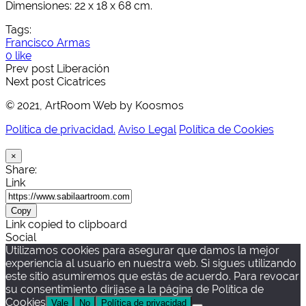
Dimensiones: 22 x 18 x 68 cm.
Tags:
Francisco Armas
0 like
Prev post
Liberación
Next post
Cicatrices
© 2021, ArtRoom Web by Koosmos
Política de privacidad.
Aviso Legal
Política de Cookies
×
Share:
Link
Copy
Link copied to clipboard
Social
Utilizamos cookies para asegurar que damos la mejor
experiencia al usuario en nuestra web. Si sigues utilizando
este sitio asumiremos que estás de acuerdo. Para revocar
su consentimiento dirijase a la página de Política de
Cookies
Vale
No
Política de privacidad