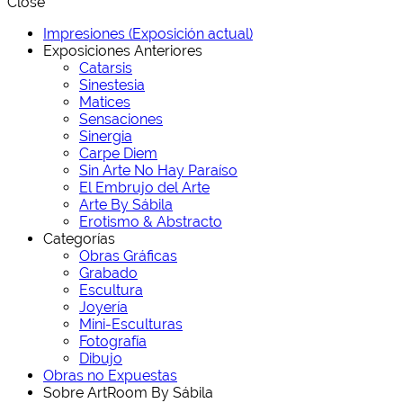
Close
Impresiones (Exposición actual)
Exposiciones Anteriores
Catarsis
Sinestesia
Matices
Sensaciones
Sinergia
Carpe Diem
Sin Arte No Hay Paraíso
El Embrujo del Arte
Arte By Sábila
Erotismo & Abstracto
Categorías
Obras Gráficas
Grabado
Escultura
Joyería
Mini-Esculturas
Fotografía
Dibujo
Obras no Expuestas
Sobre ArtRoom By Sábila