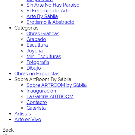
Sin Arte No Hay Paraíso
El Embrujo del Arte
Arte By Sábila
Erotismo & Abstracto
Categorías
Obras Gráficas
Grabado
Escultura
Joyería
Mini-Esculturas
Fotografía
Dibujo
Obras no Expuestas
Sobre ArtRoom By Sábila
Sobre ARTROOM by Sábila
Inauguración
La Galería ARTROOM
Contacto
Galerista
Artistas
Arte en Vivo
Back