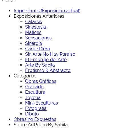
Close
Impresiones (Exposición actual)
Exposiciones Anteriores
Catarsis
Sinestesia
Matices
Sensaciones
Sinergia
Carpe Diem
Sin Arte No Hay Paraíso
El Embrujo del Arte
Arte By Sábila
Erotismo & Abstracto
Categorías
Obras Gráficas
Grabado
Escultura
Joyería
Mini-Esculturas
Fotografía
Dibujo
Obras no Expuestas
Sobre ArtRoom By Sábila